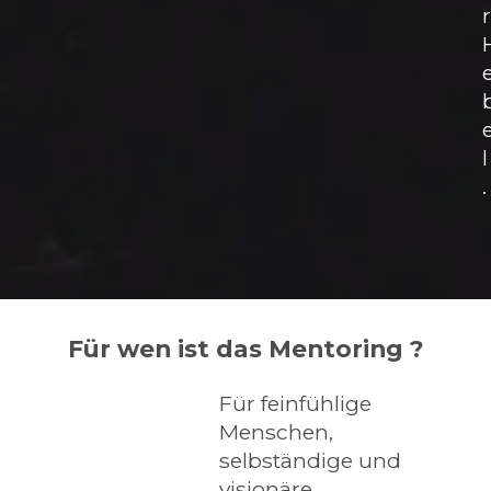
r
l
.
Für wen ist das Mentoring ?
Für feinfühlige
Menschen,
selbständige und
visionäre