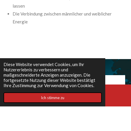
lassen
Die Verbindung zwischen männlicher und weiblicher
Energie
Diese Website verwendet Cookies, um Ihr
Nutzererlebnis zu verbessern und
maßgeschneiderte Anzeigen anzuzeigen. Die
fortgesetzte Nutzung dieser Website bestätigt
Ihre Zustimmung zur Verwendung von Cookies.
„Du gehst nicht mehr als
Ich stimme zu
E-Mail
Instagram
der Mensch raus, der du
gekommen bist.“