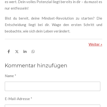
es wert. Dein volles Potenzial liegt bereits in dir – du musst es
nur entfesseln!
Bist du bereit, deine Mindset-Revolution zu starten? Die
Entscheidung liegt bei dir. Wage den ersten Schritt und
beobachte, wie sich dein Leben verändert.
Weiter
»
T
T
T
T
e
e
e
e
i
i
i
i
l
l
l
l
Kommentar hinzufügen
e
e
e
e
n
n
n
n
Name *
E-Mail-Adresse *