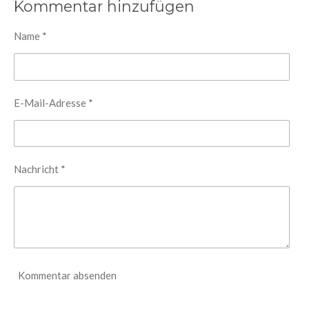
l
l
l
l
Kommentar hinzufügen
e
e
e
e
n
n
n
n
Name *
E-Mail-Adresse *
Nachricht *
Kommentar absenden