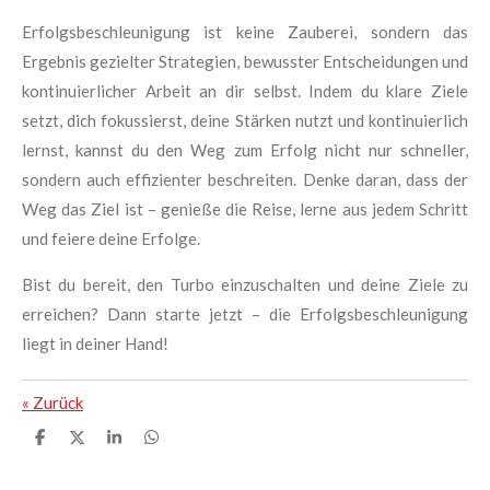
Erfolgsbeschleunigung ist keine Zauberei, sondern das
Ergebnis gezielter Strategien, bewusster Entscheidungen und
kontinuierlicher Arbeit an dir selbst. Indem du klare Ziele
setzt, dich fokussierst, deine Stärken nutzt und kontinuierlich
lernst, kannst du den Weg zum Erfolg nicht nur schneller,
sondern auch effizienter beschreiten. Denke daran, dass der
Weg das Ziel ist – genieße die Reise, lerne aus jedem Schritt
und feiere deine Erfolge.
Bist du bereit, den Turbo einzuschalten und deine Ziele zu
erreichen? Dann starte jetzt – die Erfolgsbeschleunigung
liegt in deiner Hand!
«
Zurück
T
T
T
T
e
e
e
e
i
i
i
i